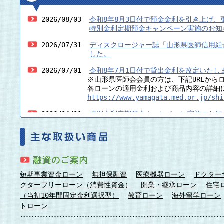
2026/08/03
令和8年8月3日付で預金金利を引き上げ、
特別金利定期預金キャンペーン実施のお知
2026/07/31
ディスクロージャー誌「山形県医師信用組合
した。
2026/07/01
令和8年7月1日付で貸出金利を改定いたし
※山形県医師会会員の方は、下記URLからログイ
各ローンの適用金利および商品内容の詳細につい
https://www.yamagata.med.or.jp/shi
2026/04/01
特別金利定期預金キャンペーン実施のお知
2026/03/02
令和8年3月2日付で預金金利を引き上げ、
2026/02/02
令和8年2月2日付で貸出金利を改定いたし
※山形県医師会会員の方は、下記URLからログイ
各ローンの適用金利および商品内容の詳細につい
https://www.yamagata.med.or.jp/shi
短期事業資金ローン
無担保融資
医療機器ローン
ドクター
クターフリーローン（消費性資金）
開業・継承ローン
住宅
2025/11/28
臨時休業のお知らせ（令和7年12月29日（
（当初10年間固定金利選択型）
教育ローン
海外留学ローン
トローン
2025/11/28
【ミニディスクロージャー誌 2025】を
2025/07/31
ディスクロージャー誌「山形県医師信用組合