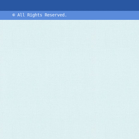
した。
2024/07/01
令和6年7月1日付で預金金利を引き上げ、
© All Rights Reserved.
2024/02/01
「昇龍・開運ステップ・アップ定期預金」
掲載いたしました。
2023/11/30
臨時休業のお知らせ（令和5年12月29日（
2023/11/22
【ミニディスクロージャー誌 2023】を
2023/07/25
ディスクロージャー誌「山形県医師信用組合
した。
2022/12/01
臨時休業のお知らせ（令和4年12月29日（
2022/11/29
【ミニディスクロージャー誌 2022】を
2022/11/15
「貸付の条件の変更等の申込みを受けた貸
在）」を掲載いたしました。
2022/10/12
創立50周年記念アニバーサリー定期預金
載いたしました。
2022/07/26
ディスクロージャー誌「山形県医師信用組合
した。