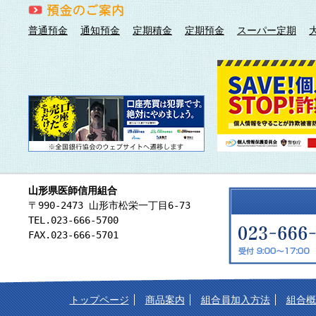
した。
普通預金
通知預金
定期積金
定期預金
スーパー定期
2025/04/23
「大口定期預金規程」ならびに「自動継続
て、別紙１、2の「新旧対照表」の通り改
いたします。
2025/04/01
令和7年4月1日付で貸出金利を改定いたし
※山形県医師会会員の方は、下記URLからログイ
各ローンの適用金利および商品内容の詳細につい
https://www.yamagata.med.or.jp/shi
2025/03/03
令和7年3月3日付で預金金利を引き上げ、
2025/01/06
令和7年1月6日付で貸出金利を引上げ、更
※山形県医師会会員の方は、下記URLからログイ
山形県医師信用組合
各ローンの適用金利および商品内容の詳細につい
〒990-2473 山形市松栄一丁目6-73
https://www.yamagata.med.or.jp/shi
TEL.023-666-5700
2024/11/29
臨時休業のお知らせ（令和6年12月30日（
FAX.023-666-5701
2024/10/01
「昇龍・開運ステップ・アップ定期預金」
を延長いたしました。
2024/09/30
令和6年9月30日付で預金金利を引き上げ
トップページ
商品案内
組合員加入方法
組合概
2024/07/30
ディスクロージャー誌「山形県医師信用組合